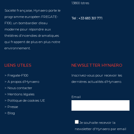
13800 Istres
Société française, Hynaero porte le
programme européen FREGATE-
Tel : +33 683 301 771
F100, un bombardier d’eau
moderne pour répondre aux
théâtres d’incendies dramatiques
qui frappent de plus en plus notre
environnement.
LIENS UTILES
NEWSLETTER HYNAERO
>
Fregate-F100
Inscrivez-vous pour recevoir les
>
A propos d’Hynaero
dernières actualités d’Hynaero.
>
Nous contacter
>
Mentions légales
Email
>
Politique de cookies UE
>
Presse
>
Blog
Je souhaite recevoir la
newsletter d'Hynaero par email