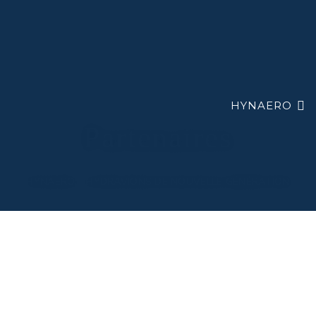
HYNAERO
Partenaires
HYNAERO – HYDRAVIONS DE NOUVELLE GÉNÉRATION